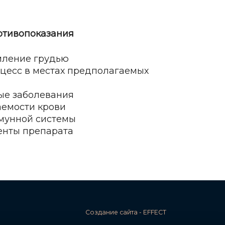
отивопоказания
мление грудью
цесс в местах предполагаемых
ые заболевания
аемости крови
ммунной системы
енты препарата
Создание сайта - EFFECT