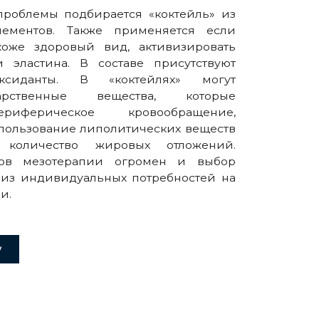
роблемы подбирается «коктейль» из
ементов. Также применяется если
оже здоровый вид, активизировать
и эластина. В составе присутствуют
сиданты. В «коктейлях» могут
карственные вещества, которые
ериферическое кровообращение,
спользование липолитических веществ
 количество жировых отложений.
тов мезотерапии огромен и выбор
 из индивидуальных потребностей на
и.
у