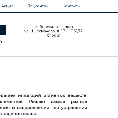
Акции
Пациентам
Контакты
аллов за рекомендацию!*
Набережные Челны
ул .Ш. Усманова, д. 17 (НГ 31/17,
блок 3)
m
едение инъекций активных веществ,
лементов. Решает самые разные
ения и оздоровления до устранения
выпадения волос.