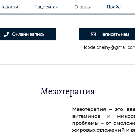
Новости
Пациентам
Отзывы
Прайс
Бонусная программа UDS! 1000 б
Онлайн запись
Написать нам
lcode.chelny@gmail.co
Мезотерапия
Мезотерапия – это вв
витаминов и микроэ
проблемы – от омолож
жировых отложений и 