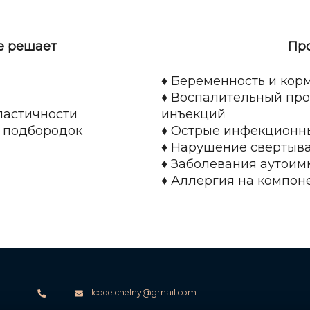
е решает
Пр
♦ Беременность и кор
♦ Воспалительный про
эластичности
инъекций
й подбородок
♦ Острые инфекционн
♦ Нарушение свертыв
♦ Заболевания аутои
♦ Аллергия на компон
lcode.chelny@gmail.com