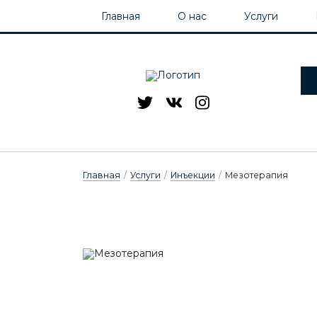
Главная
О нас
Услуги
Уходовые процедуры и Аппаратная косметология
Фракционное неабляционное омоложение
Главная
/
Услуги
/
Инъекции
/
Мезотерапия